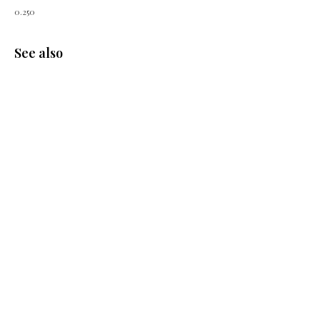
0.250
See also