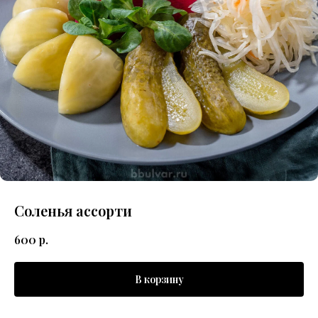
Соленья ассорти
600
р.
В корзину